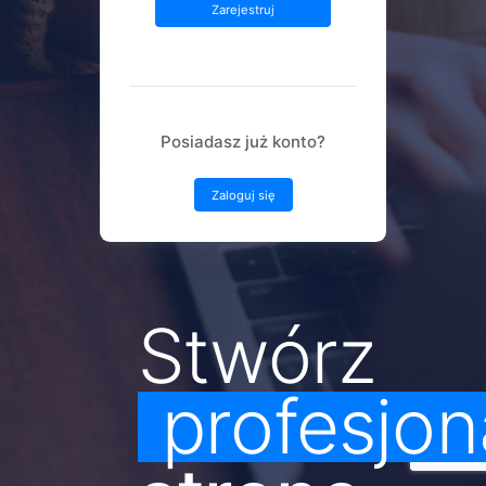
Zarejestruj
Posiadasz już konto?
Zaloguj się
Stwórz
profesjon